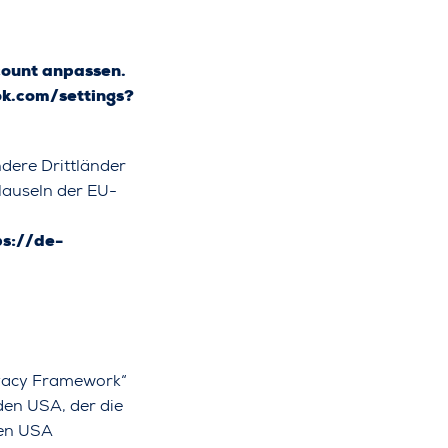
count anpassen.
k.com/settings?
dere Drittländer
lauseln der EU-
ps://de-
ivacy Framework“
den USA, der die
den USA