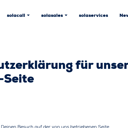
solacall
solasales
solaservices
Ne
tzerklärung für unse
-Seite
 Deinen Besuch auf der von uns betriebenen Seite