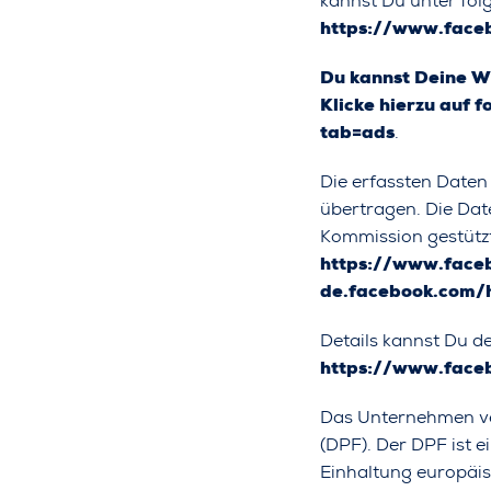
kannst Du unter fol
https://www.face
Du kannst Deine W
Klicke hierzu auf f
tab=ads
.
Die erfassten Daten
übertragen. Die Dat
Kommission gestützt.
https://www.face
de.facebook.com
Details kannst Du 
https://www.face
Das Unternehmen ve
(DPF). Der DPF ist 
Einhaltung europäi