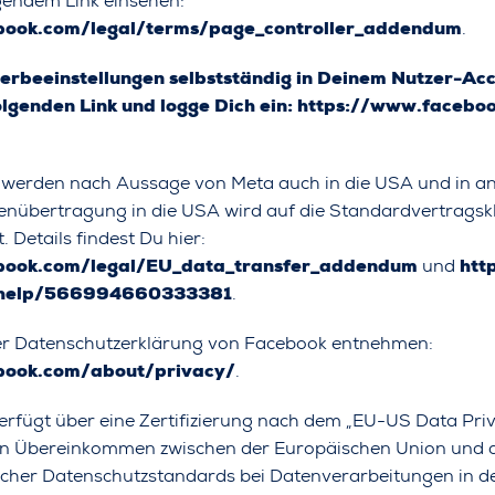
gendem Link einsehen:
book.com/legal/terms/page_controller_addendum
.
erbeeinstellungen selbstständig in Deinem Nutzer-Ac
olgenden Link und logge Dich ein:
https://www.faceboo
 werden nach Aussage von Meta auch in die USA und in an
enübertragung in die USA wird auf die Standardvertragsk
 Details findest Du hier:
book.com/legal/EU_data_transfer_addendum
und
htt
/help/566994660333381
.
der Datenschutzerklärung von Facebook entnehmen:
book.com/about/privacy/
.
rfügt über eine Zertifizierung nach dem „EU-US Data Pr
ein Übereinkommen zwischen der Europäischen Union und 
scher Datenschutzstandards bei Datenverarbeitungen in 