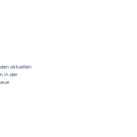
 den aktuellen
n in der
neue