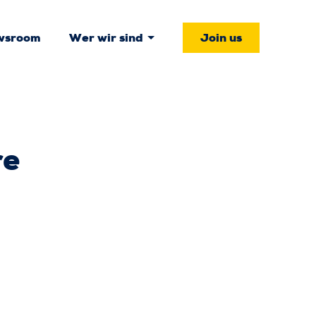
wsroom
Wer wir sind
Join us
re